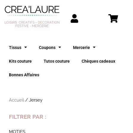
Aller
au
contenu
Tissus
Coupons
Mercerie
Kits couture
Tutos couture
Chèques cadeaux
Bonnes Affaires
Accueil
/ Jersey
FILTRER PAR :
MOTIFS