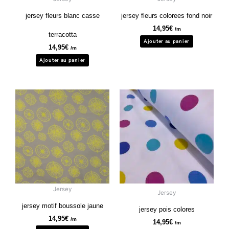
jersey fleurs blanc casse
jersey fleurs colorees fond noir
14,95
€
/m
terracotta
Ajouter au panier
14,95
€
/m
Ajouter au panier
Jersey
Jersey
jersey motif boussole jaune
jersey pois colores
14,95
€
/m
14,95
€
/m