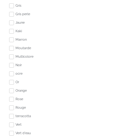
Gris
Gris perle
Jaune
Kaki
Marron
Moutarde
Multicolore
Noir
ocre
Or
Orange
Rose
Rouge
terracotta
Vert
Vert d'eau