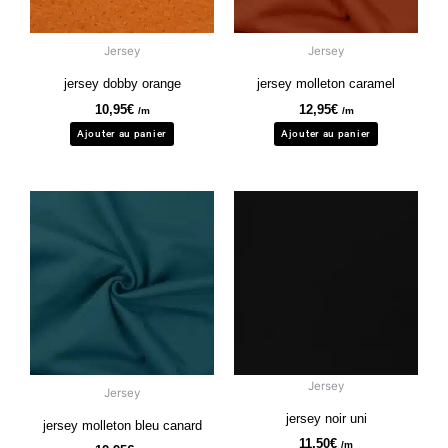
Jersey
Jersey
jersey dobby orange
jersey molleton caramel
10,95
€
12,95
€
/m
/m
Ajouter au panier
Ajouter au panier
Jersey
Jersey
jersey noir uni
jersey molleton bleu canard
11,50
€
/m