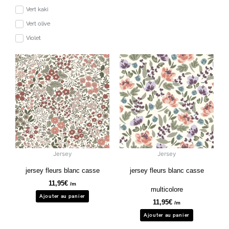
Vert kaki
Vert olive
Violet
Jersey
Jersey
jersey fleurs blanc casse
jersey fleurs blanc casse
11,95
€
/m
multicolore
Ajouter au panier
11,95
€
/m
Ajouter au panier