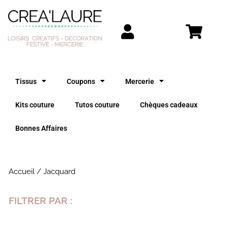
Aller
au
contenu
Tissus
Coupons
Mercerie
Kits couture
Tutos couture
Chèques cadeaux
Bonnes Affaires
Accueil
/ Jacquard
FILTRER PAR :