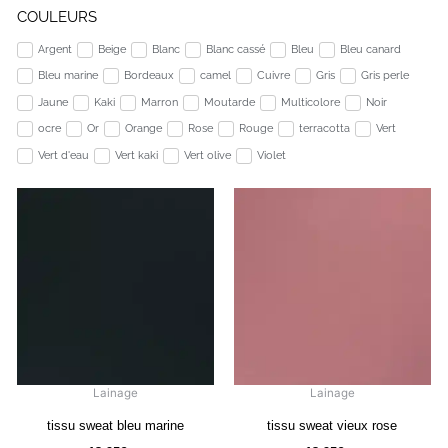
COULEURS
Argent
Beige
Blanc
Blanc cassé
Bleu
Bleu canard
Bleu marine
Bordeaux
camel
Cuivre
Gris
Gris perle
Jaune
Kaki
Marron
Moutarde
Multicolore
Noir
ocre
Or
Orange
Rose
Rouge
terracotta
Vert
Vert d'eau
Vert kaki
Vert olive
Violet
Lainage
Lainage
tissu sweat bleu marine
tissu sweat vieux rose