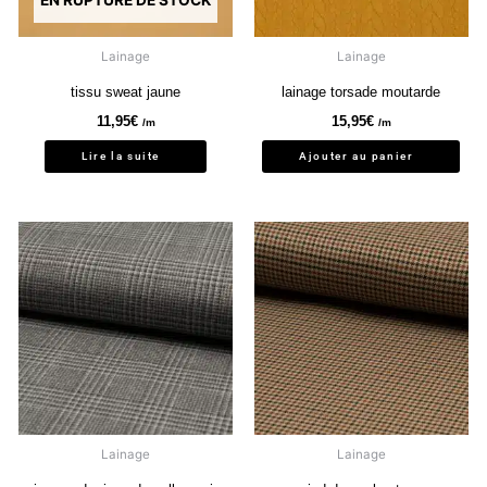
EN RUPTURE DE STOCK
Lainage
Lainage
tissu sweat jaune
lainage torsade moutarde
11,95
€
15,95
€
/m
/m
Lire la suite
Ajouter au panier
Lainage
Lainage