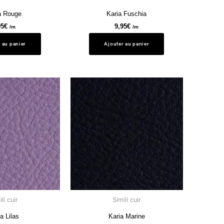
a Rouge
Karia Fuschia
95
€
9,95
€
/m
/m
 au panier
Ajouter au panier
li cuir
Simili cuir
a Lilas
Karia Marine