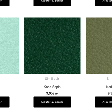
er
Ajouter au panier
Ajouter
Simili cuir
Simi
Karia Sapin
Kar
9,95
€
9,
/m
er
Ajouter au panier
Ajouter