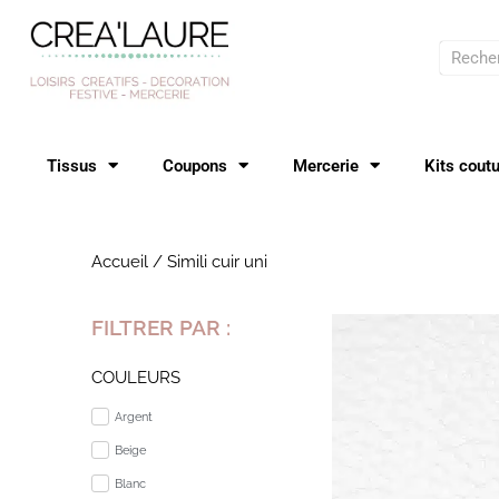
Aller
au
Recher
contenu
Tissus
Coupons
Mercerie
Kits cout
Accueil
/ Simili cuir uni
FILTRER PAR :
COULEURS
Argent
Beige
Blanc