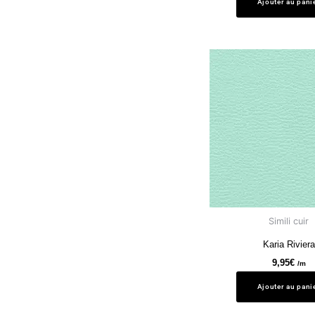
Ajouter au pani
Simili cuir
Karia Riviera
9,95
€
/m
Ajouter au pani