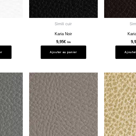
Simili cuir
Simi
Karia Noir
Kari
9,95
€
9,
/m
er
Ajouter au panier
Ajouter