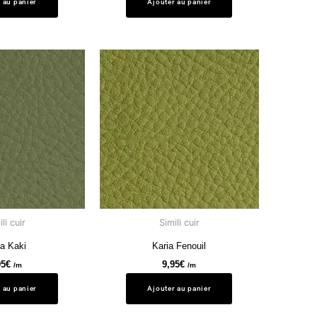
 au panier
Ajouter au panier
li cuir
Simili cuir
ia Kaki
Karia Fenouil
95
€
9,95
€
/m
/m
 au panier
Ajouter au panier