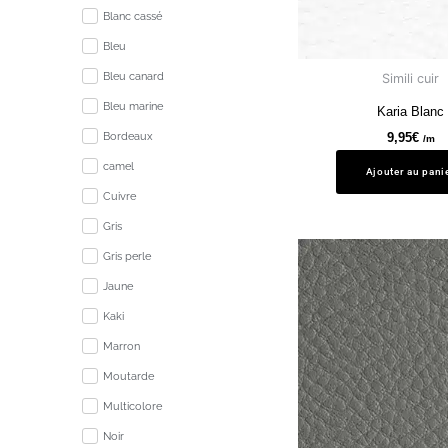
Blanc cassé
Bleu
Bleu canard
Simili cuir
Bleu marine
Karia Blanc
9,95
€
Bordeaux
/m
camel
Ajouter au pani
Cuivre
Gris
Gris perle
Jaune
Kaki
Marron
Moutarde
Multicolore
Noir