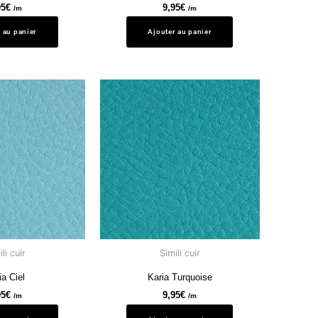
95
€
9,95
€
/m
/m
 au panier
Ajouter au panier
li cuir
Simili cuir
ia Ciel
Karia Turquoise
95
€
9,95
€
/m
/m