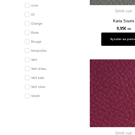
ocre
Simili cuir
Or
Karia Souris
Orange
9,95
€
/m
Rose
Ajouter au pani
Rouge
terracotta
Vert
Vert d'eau
Vert kaki
Vert olive
Violet
Simili cuir