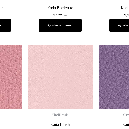
te
Karia Bordeaux
Kari
9,95
€
9,
/m
er
Ajouter au panier
Ajouter
Simili cuir
Simi
Karia Blush
Kari