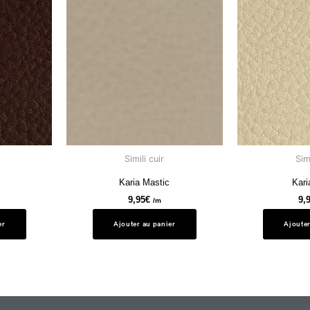
Simili cuir
Simi
Karia Mastic
Kari
9,95
€
9,
/m
er
Ajouter au panier
Ajouter