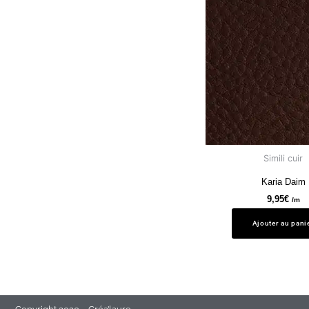
Simili cuir
Karia Daim
9,95
€
/m
Ajouter au pani