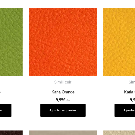
Simili cuir
Simi
e
Karia Orange
Karia
9,95
€
9,
/m
er
Ajouter au panier
Ajouter