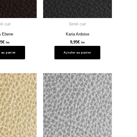
li cuir
Simili cuir
a Ebene
Karia Ardoise
95
€
9,95
€
/m
/m
 au panier
Ajouter au panier