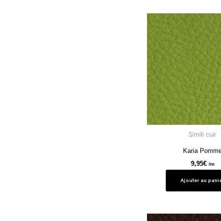
Simili cuir
Karia Pomm
9,95
€
/m
Ajouter au pani