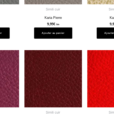
Simili cuir
Simi
Karia Pierre
Ka
9,95
€
9,
/m
er
Ajouter au panier
Ajouter
Simili cuir
Simi