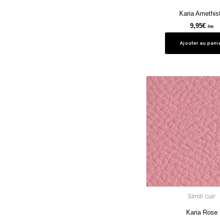
Karia Amethis
9,95
€
/m
Ajouter au pani
Simili cuir
Karia Rose