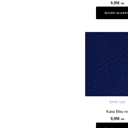
9,95
€
/m
Ajouter au pani
Simili cuir
Karia Bleu ro
9,95
€
/m