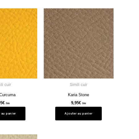
li cuir
Simili cuir
 Curcuma
Karia Stone
95
€
9,95
€
/m
/m
 au panier
Ajouter au panier