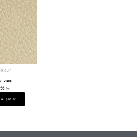
li cuir
a Ivoire
95
€
/m
 au panier