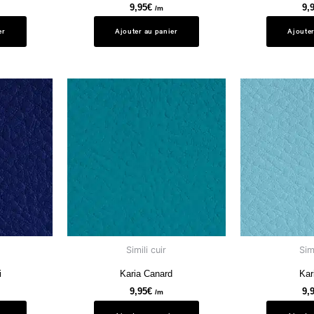
9,95
€
9,
/m
er
Ajouter au panier
Ajouter
Simili cuir
Simi
i
Karia Canard
Kar
9,95
€
9,
/m