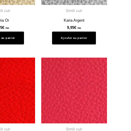
li cuir
Simili cuir
ria Or
Karia Argent
95
€
9,95
€
/m
/m
 au panier
Ajouter au panier
li cuir
Simili cuir