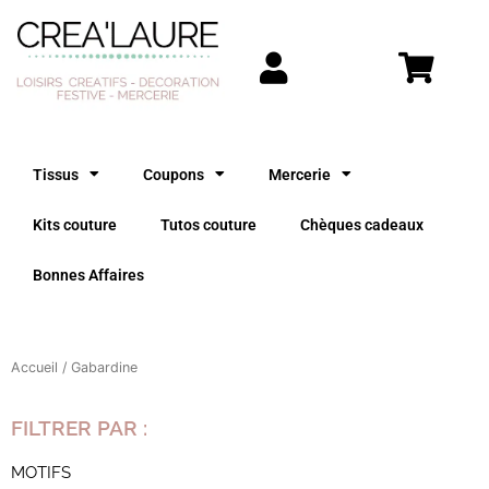
Aller
au
contenu
Tissus
Coupons
Mercerie
Kits couture
Tutos couture
Chèques cadeaux
Bonnes Affaires
Accueil
/ Gabardine
FILTRER PAR :
MOTIFS