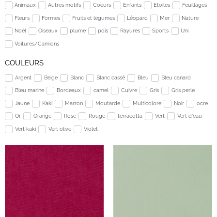
Animaux
Autres motifs
Coeurs
Enfants
Etoiles
Feuillages
Fleurs
Formes
Fruits et legumes
Léopard
Mer
Nature
Noël
Oiseaux
plume
pois
Rayures
Sports
Uni
Voitures/Camions
COULEURS
Argent
Beige
Blanc
Blanc cassé
Bleu
Bleu canard
Bleu marine
Bordeaux
camel
Cuivre
Gris
Gris perle
Jaune
Kaki
Marron
Moutarde
Multicolore
Noir
ocre
Or
Orange
Rose
Rouge
terracotta
Vert
Vert d'eau
Vert kaki
Vert olive
Violet