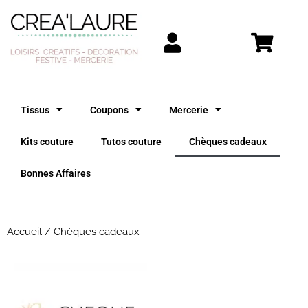
Aller
au
contenu
Tissus
Coupons
Mercerie
Kits couture
Tutos couture
Chèques cadeaux
Bonnes Affaires
Accueil
/ Chèques cadeaux
Plage de prix : 10,00€ à 90,00€
Ce
produit
a