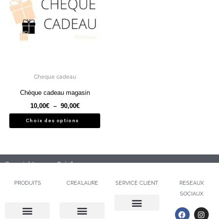
plusieurs
variations.
Les
options
peuvent
être
choisies
Cheque cadeau
sur
la
Chèque cadeau magasin
page
10,00
€
–
90,00
€
du
Choix des options
produit
Copyright 2020 – Créa’laure
PRODUITS
CREA’LAURE
SERVICE CLIENT
RESEAUX
SOCIAUX