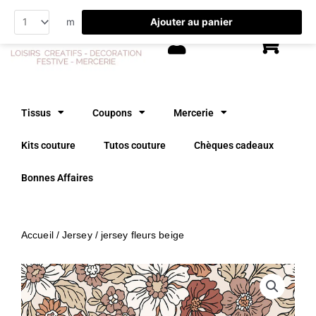
Aller
Ajouter au panier
m
au
contenu
Tissus
Coupons
Mercerie
Kits couture
Tutos couture
Chèques cadeaux
Bonnes Affaires
Accueil
/
Jersey
/ jersey fleurs beige