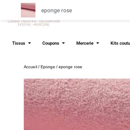
Aller
eponge rose
au
Recher
contenu
Tissus
Coupons
Mercerie
Kits cout
Accueil
/
Eponge
/ eponge rose