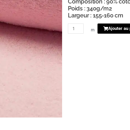
Composition : 90% cot
Poids : 340g/m2
Largeur : 155-160 cm
quantité
Ajouter au 
m
de
eponge
rose