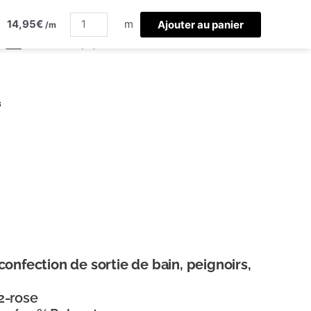
quantité
14,95
€
de
m
Ajouter au panier
/m
eponge
rose
s
onfection de sortie de bain, peignoirs,
2-rose