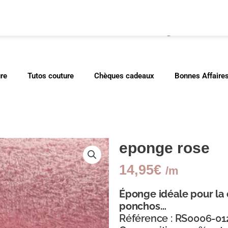
cher
ure
Tutos couture
Chèques cadeaux
Bonnes Affaire
eponge rose
14,95
€
/m
Éponge idéale pour la c
ponchos…
Référence : RS0006-01