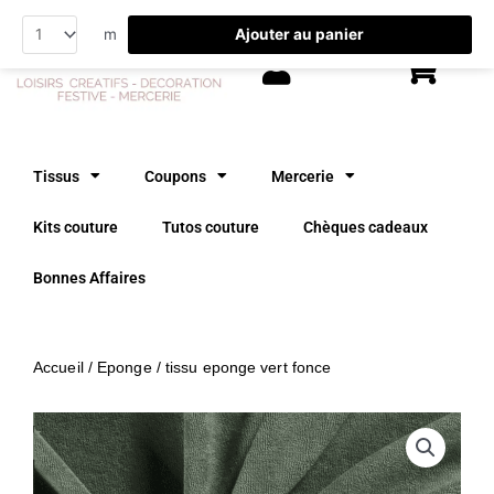
Aller
Ajouter au panier
m
au
contenu
Tissus
Coupons
Mercerie
Kits couture
Tutos couture
Chèques cadeaux
Bonnes Affaires
Accueil
/
Eponge
/ tissu eponge vert fonce