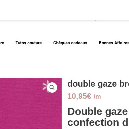
cher
ure
Tutos couture
Chèques cadeaux
Bonnes Affaire
double gaze br
10,95
€
/m
Double gaze 
confection 