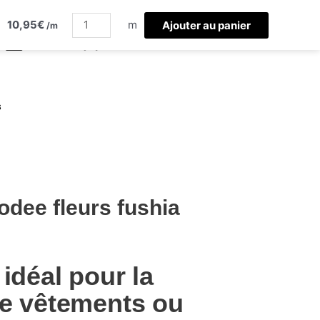
quantité
10,95
€
de
m
Ajouter au panier
/m
double
gaze
brodee
fleurs
s
fushia
odee fleurs fushia
idéal pour la
de vêtements ou