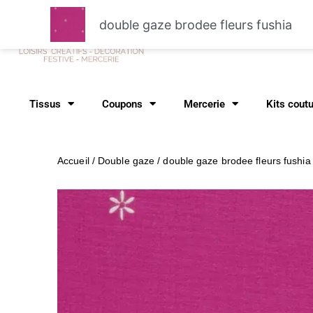
Aller
double gaze brodee fleurs fushia
au
Recher
contenu
Tissus
Coupons
Mercerie
Kits cout
Accueil
/
Double gaze
/ double gaze brodee fleurs fushia