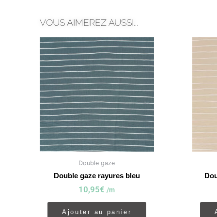
VOUS AIMEREZ AUSSI...
Double gaze
Double gaze rayures bleu
Dou
10,95
€
/m
Ajouter au panier