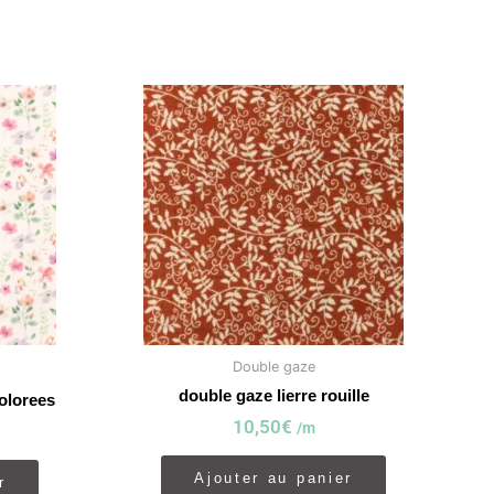
Double gaze
double gaze lierre rouille
colorees
10,50
€
/m
Ajouter au panier
r