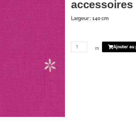
accessoires 
Largeur : 140 cm
quantité
Ajouter au 
m
de
double
gaze
brodee
fleurs
fushia