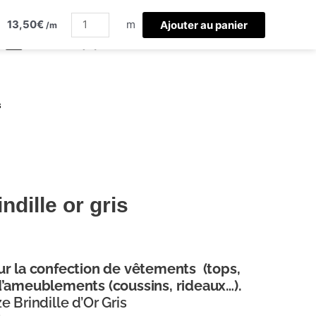
quantité
13,50
€
de
m
Ajouter au panier
/m
double
gaze
brindille
or
s
gris
ndille or gris
r la confection
de vêtements (tops,
d’ameublements (coussins, rideaux…).
 Brindille d’Or Gris