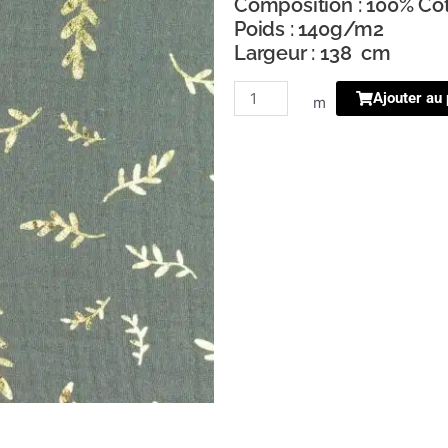
Composition : 100% Co
Poids : 140g/m2
Largeur : 138 cm
quantité
Ajouter au 
m
de
double
gaze
brindille
or
gris