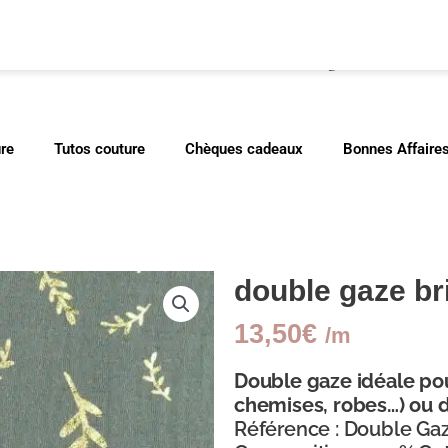
cher
ure
Tutos couture
Chèques cadeaux
Bonnes Affaire
double gaze bri
13,50
€
/m
Double gaze idéale pou
chemises, robes…) ou 
Référence : Double Gaze