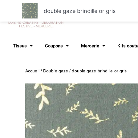
Aller
double gaze brindille or gris
au
Recher
contenu
Tissus
Coupons
Mercerie
Kits cout
Accueil
/
Double gaze
/ double gaze brindille or gris