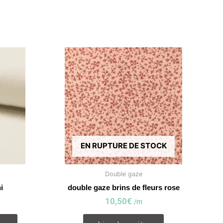
EN RUPTURE DE STOCK
Double gaze
i
double gaze brins de fleurs rose
10,50
€
/m