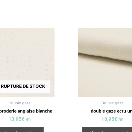
 RUPTURE DE STOCK
Double gaze
Double gaze
broderie anglaise blanche
double gaze ecru un
13,95
€
10,95
€
/m
/m