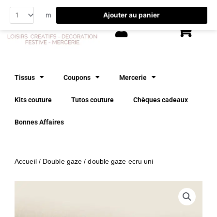
Aller
Ajouter au panier
m
au
contenu
Tissus
Coupons
Mercerie
Kits couture
Tutos couture
Chèques cadeaux
Bonnes Affaires
Accueil
/
Double gaze
/ double gaze ecru uni