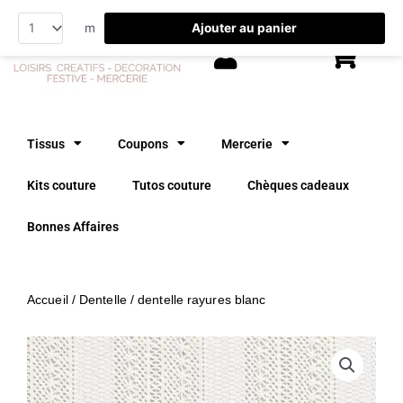
Aller
Ajouter au panier
m
au
contenu
Tissus
Coupons
Mercerie
Kits couture
Tutos couture
Chèques cadeaux
Bonnes Affaires
Accueil
/
Dentelle
/ dentelle rayures blanc