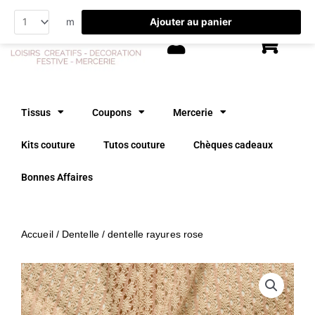
Aller
Ajouter au panier
m
au
contenu
Tissus
Coupons
Mercerie
Kits couture
Tutos couture
Chèques cadeaux
Bonnes Affaires
Accueil
/
Dentelle
/ dentelle rayures rose