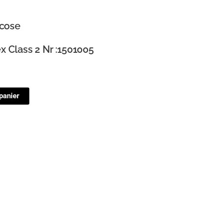
scose
ex Class 2 Nr :1501005
panier