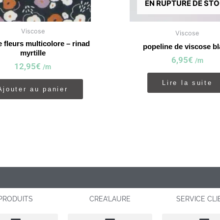
EN RUPTURE DE ST
Viscose
Viscose
 fleurs multicolore – rinad
popeline de viscose b
myrtille
6,95
€
/m
12,95
€
/m
Lire la suite
Ajouter au panier
PRODUITS
CREA’LAURE
SERVICE CL