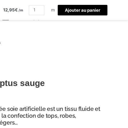
quantité
12,95
€
de
m
Ajouter au panier
/m
viscose
eucalyptus
sauge
s
yptus sauge
 soie artificielle est un tissu fluide et
 la confection de tops, robes,
légers…