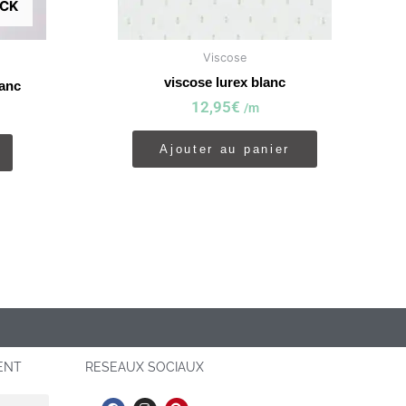
OCK
Viscose
viscose lurex blanc
lanc
12,95
€
/m
Ajouter au panier
IENT
RESEAUX SOCIAUX