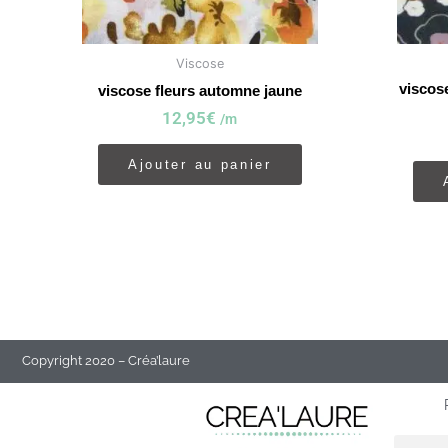
Viscose
viscose
viscose fleurs automne jaune
12,95
€
/m
Ajouter au panier
Copyright 2020 – Créa’laure