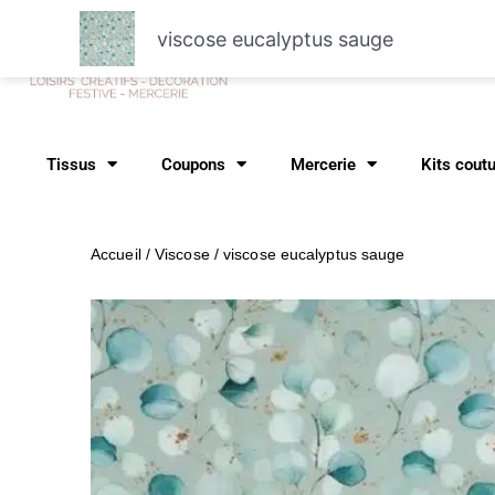
Aller
viscose eucalyptus sauge
au
Recher
contenu
Tissus
Coupons
Mercerie
Kits cout
Accueil
/
Viscose
/ viscose eucalyptus sauge