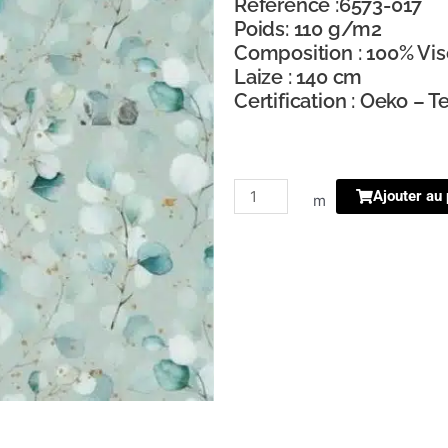
Référence :6573-017
Poids: 110 g/m2
Composition : 100% Vi
Laize : 140 cm
Certification : Oeko – T
quantité
Ajouter au 
m
de
viscose
eucalyptus
sauge