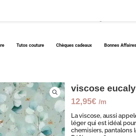
cher
ure
Tutos couture
Chèques cadeaux
Bonnes Affaire
viscose eucal
12,95
€
/m
La viscose, aussi appelée
léger qui est idéal pour
chemisiers, pantalons 