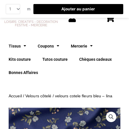
Aller
Ajouter au panier
m
au
contenu
Tissus
Coupons
Mercerie
Kits couture
Tutos couture
Chèques cadeaux
Bonnes Affaires
Accueil
/
Velours côtelé
/ velours cotele fleurs bleu – lina