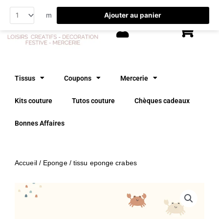
Aller
Ajouter au panier
m
au
contenu
Tissus
Coupons
Mercerie
Kits couture
Tutos couture
Chèques cadeaux
Bonnes Affaires
Accueil
/
Eponge
/ tissu eponge crabes