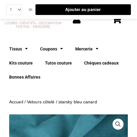
Aller
Ajouter au panier
m
au
contenu
Tissus
Coupons
Mercerie
Kits couture
Tutos couture
Chèques cadeaux
Bonnes Affaires
Accueil
/
Velours côtelé
/ starsky bleu canard