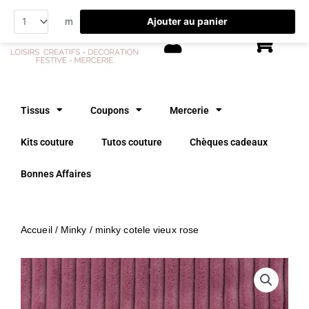
Aller
Ajouter au panier
m
au
contenu
Tissus
Coupons
Mercerie
Kits couture
Tutos couture
Chèques cadeaux
Bonnes Affaires
Accueil
/
Minky
/ minky cotele vieux rose