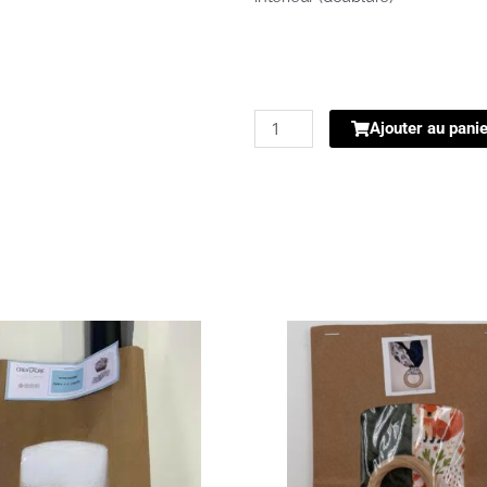
quantité
Ajouter au pani
de
Kit
Sac
Malika
kaki