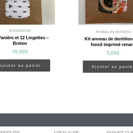
Accessoires
Anneau de dentition
Panière et 12 Lingettes –
Kit anneau de dentition
Breton
foncé imprimé rena
10,00
€
5,00
€
Ajouter au panier
Ajouter au panie