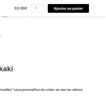
quantité
32,00
€
de
Ajouter au panier
Kit
Sac
Malika
kaki
s
kaki
 malika” vous permettra de créer un sac en velour