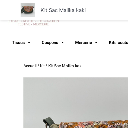
Aller
Kit Sac Malika kaki
au
Recher
contenu
Tissus
Coupons
Mercerie
Kits cout
Accueil
/
Kit
/ Kit Sac Malika kaki