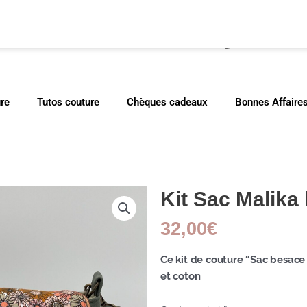
cher
ure
Tutos couture
Chèques cadeaux
Bonnes Affaire
Kit Sac Malika 
32,00
€
Ce kit de couture “Sac besace
et coton