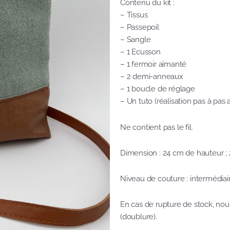
Contenu du kit :
– Tissus
– Passepoil
– Sangle
– 1 Ecusson
– 1 fermoir aimanté
– 2 demi-anneaux
– 1 boucle de réglage
– Un tuto (réalisation pas à pas
Ne contient pas le fil.
Dimension : 24 cm de hauteur ; 
Niveau de couture : intermédiai
En cas de rupture de stock, nous
(doublure).