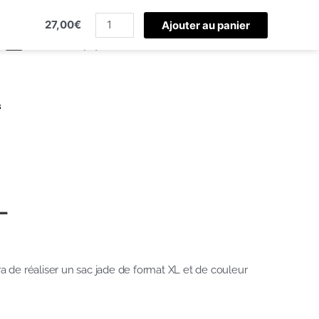
quantité
27,00
€
de
Ajouter au panier
Kit
Sac
Jade
XL
s
L
a de réaliser un sac jade de format XL et de couleur