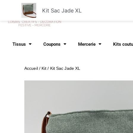
Aller
Kit Sac Jade XL
au
Recher
contenu
Tissus
Coupons
Mercerie
Kits cout
Accueil
/
Kit
/ Kit Sac Jade XL