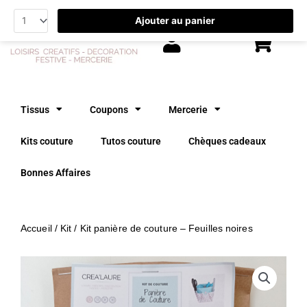
Aller
Ajouter au panier
au
contenu
Tissus
Coupons
Mercerie
Kits couture
Tutos couture
Chèques cadeaux
Bonnes Affaires
Accueil
/
Kit
/ Kit panière de couture – Feuilles noires