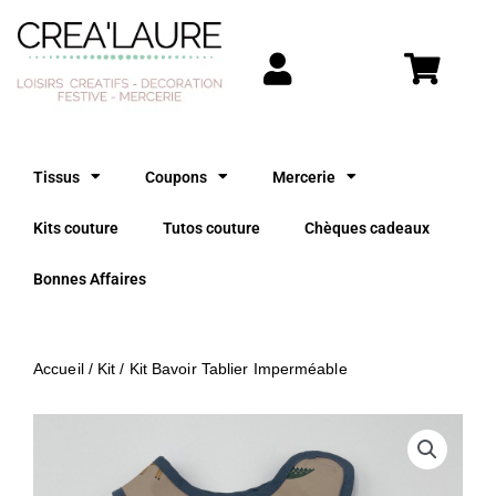
Aller
au
contenu
Tissus
Coupons
Mercerie
Kits couture
Tutos couture
Chèques cadeaux
Bonnes Affaires
Accueil
/
Kit
/ Kit Bavoir Tablier Imperméable