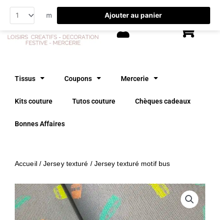
Aller
Ajouter au panier
m
au
contenu
Tissus
Coupons
Mercerie
Kits couture
Tutos couture
Chèques cadeaux
Bonnes Affaires
Accueil
/
Jersey texturé
/ Jersey texturé motif bus