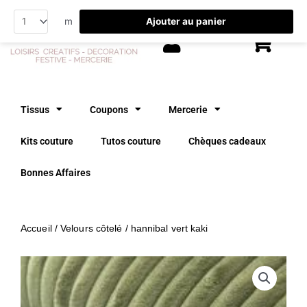
Aller
Ajouter au panier
m
au
contenu
Tissus
Coupons
Mercerie
Kits couture
Tutos couture
Chèques cadeaux
Bonnes Affaires
Accueil
/
Velours côtelé
/ hannibal vert kaki