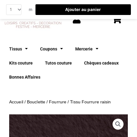
Aller
Ajouter au panier
m
au
contenu
Tissus
Coupons
Mercerie
Kits couture
Tutos couture
Chèques cadeaux
Bonnes Affaires
Accueil
/
Bouclette / Fourrure
/ Tissu Fourrure raisin