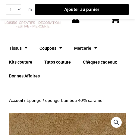
Aller
Ajouter au panier
m
au
contenu
Tissus
Coupons
Mercerie
Kits couture
Tutos couture
Chèques cadeaux
Bonnes Affaires
Accueil
/
Eponge
/ eponge bambou 40% caramel