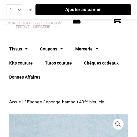
Aller
Ajouter au panier
m
au
contenu
Tissus
Coupons
Mercerie
Kits couture
Tutos couture
Chèques cadeaux
Bonnes Affaires
Accueil
/
Eponge
/ eponge bambou 40% bleu ciel