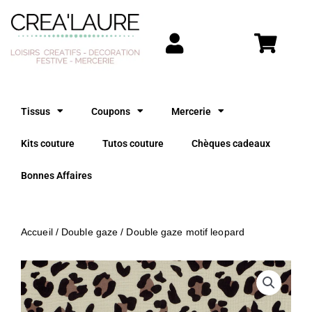
Aller
au
contenu
Tissus
Coupons
Mercerie
Kits couture
Tutos couture
Chèques cadeaux
Bonnes Affaires
Accueil
/
Double gaze
/ Double gaze motif leopard