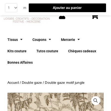
Aller
Ajouter au panier
m
au
contenu
Tissus
Coupons
Mercerie
Kits couture
Tutos couture
Chèques cadeaux
Bonnes Affaires
Accueil
/
Double gaze
/ Double gaze motif jungle