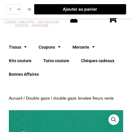
Aller
Ajouter au panier
m
au
contenu
Tissus
Coupons
Mercerie
Kits couture
Tutos couture
Chèques cadeaux
Bonnes Affaires
Accueil
/
Double gaze
/ double gaze brodee fleurs verte