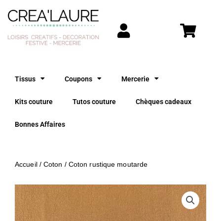
Aller
au
contenu
Tissus
Coupons
Mercerie
Kits couture
Tutos couture
Chèques cadeaux
Bonnes Affaires
Accueil
/
Coton
/ Coton rustique moutarde