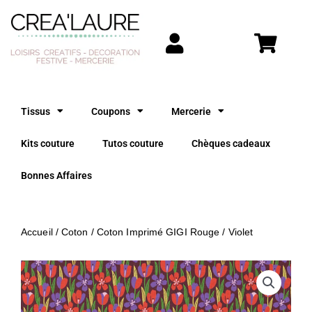
Aller
au
contenu
Tissus
Coupons
Mercerie
Kits couture
Tutos couture
Chèques cadeaux
Bonnes Affaires
Accueil
/
Coton
/ Coton Imprimé GIGI Rouge / Violet