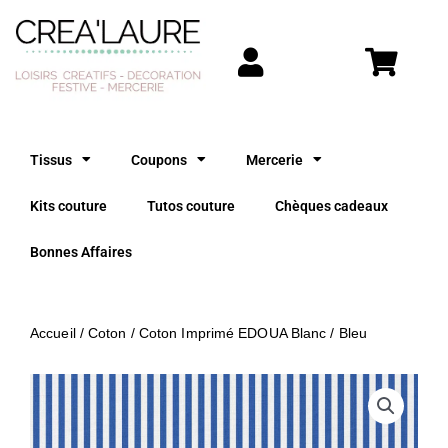
Aller
au
contenu
Tissus
Coupons
Mercerie
Kits couture
Tutos couture
Chèques cadeaux
Bonnes Affaires
Accueil
/
Coton
/ Coton Imprimé EDOUA Blanc / Bleu