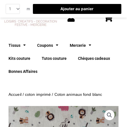
Aller
Ajouter au panier
m
au
contenu
Tissus
Coupons
Mercerie
Kits couture
Tutos couture
Chèques cadeaux
Bonnes Affaires
Accueil
/
coton imprimé
/ Coton animaux fond blanc