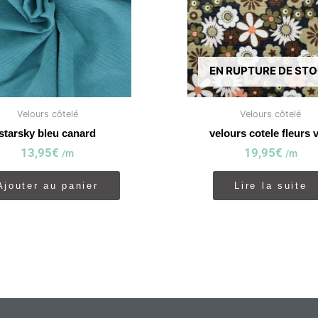
EN RUPTURE DE ST
Velours côtelé
Velours côtelé
starsky bleu canard
velours cotele fleurs v
13,95
€
19,95
€
/m
/m
Ajouter au panier
Lire la suite