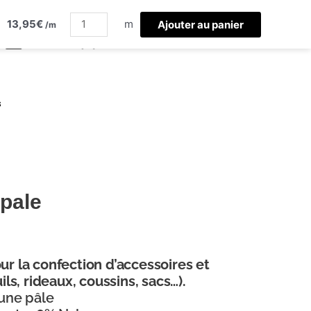
quantité
13,95
€
de
m
Ajouter au panier
/m
butterfly
jaune
pale
s
 pale
ur la confection
d’accessoires et
s, rideaux, coussins, sacs…).
aune pâle