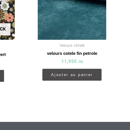
OCK
Velours côtelé
velours cotele fin petrole
ert
11,95
€
/m
Ajouter au panier