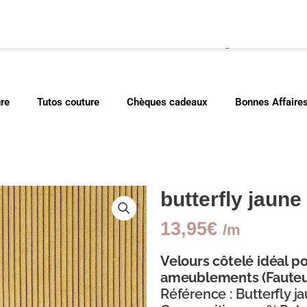
cher
ure
Tutos couture
Chèques cadeaux
Bonnes Affaire
butterfly jaune
13,95
€
/m
Velours côtelé idéal po
ameublements (Fauteuil
Référence : Butterfly j