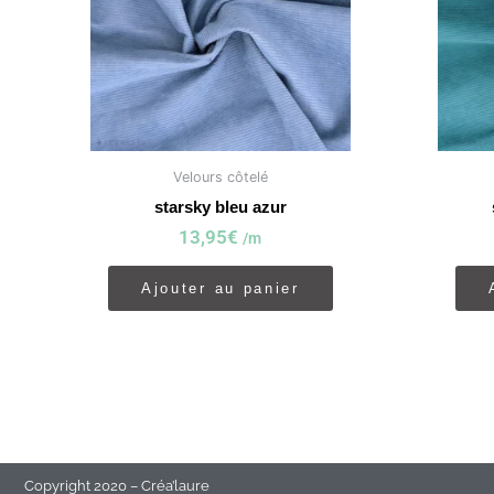
Velours côtelé
starsky bleu azur
13,95
€
/m
Ajouter au panier
Copyright 2020 – Créa’laure