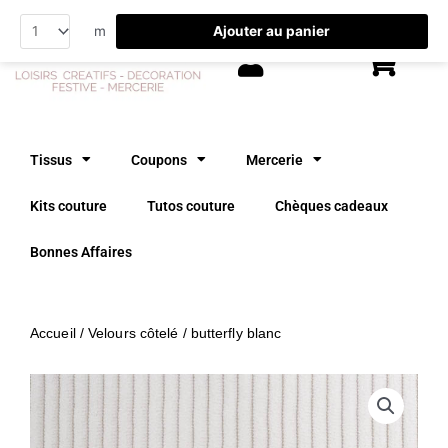
Aller
Ajouter au panier
m
au
contenu
Tissus
Coupons
Mercerie
Kits couture
Tutos couture
Chèques cadeaux
Bonnes Affaires
Accueil
/
Velours côtelé
/ butterfly blanc