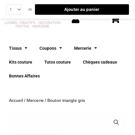
Aller
Ajouter au panier
m
au
contenu
Tissus
Coupons
Mercerie
Kits couture
Tutos couture
Chèques cadeaux
Bonnes Affaires
Accueil
/
Mercerie
/ Bouton triangle gris