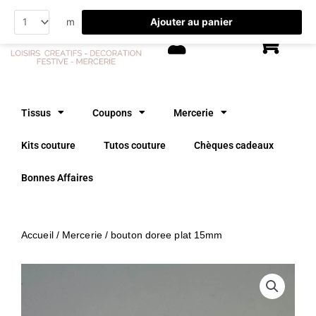
Aller
Ajouter au panier
m
au
contenu
Tissus
Coupons
Mercerie
Kits couture
Tutos couture
Chèques cadeaux
Bonnes Affaires
Accueil
/
Mercerie
/ bouton doree plat 15mm