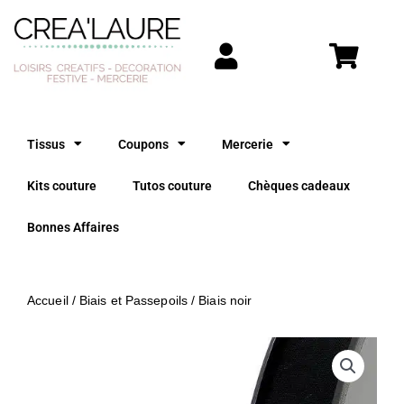
Aller
au
contenu
Tissus
Coupons
Mercerie
Kits couture
Tutos couture
Chèques cadeaux
Bonnes Affaires
Accueil
/
Biais et Passepoils
/ Biais noir