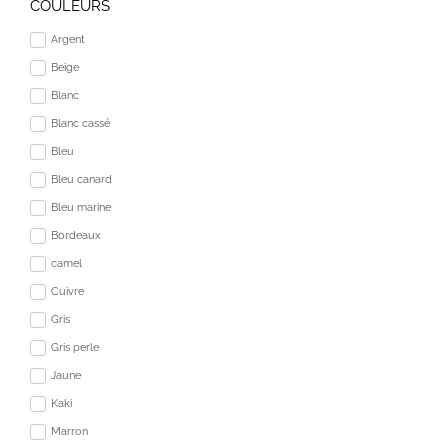
COULEURS
Argent
Beige
Blanc
Blanc cassé
Bleu
Bleu canard
Bleu marine
Bordeaux
camel
Cuivre
Gris
Gris perle
Jaune
Kaki
Marron