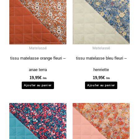
Matelassé
Matelassé
tissu matelasse orange fleuri –
tissu matelasse bleu fleuri –
anae terra
henriette
19,95
€
19,95
€
/m
/m
Ajouter au panier
Ajouter au panier