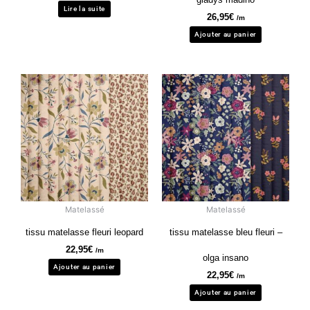
Lire la suite
26,95
€
/m
Ajouter au panier
Matelassé
Matelassé
tissu matelasse fleuri leopard
tissu matelasse bleu fleuri –
22,95
€
/m
olga insano
Ajouter au panier
22,95
€
/m
Ajouter au panier