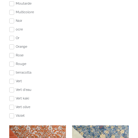
Moutarde
Multicolore
Noir
ocre
Or
Orange
Rose
Rouge
terracotta
Vert
Vert d'eau
Vert kaki
Vert olive
Violet