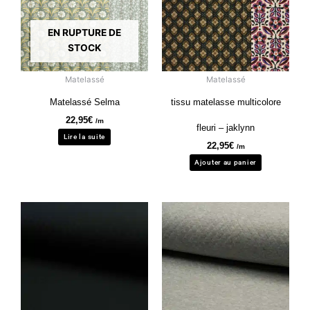
EN RUPTURE DE
STOCK
Matelassé
Matelassé
Matelassé Selma
tissu matelasse multicolore
22,95
€
/m
fleuri – jaklynn
Lire la suite
22,95
€
/m
Ajouter au panier