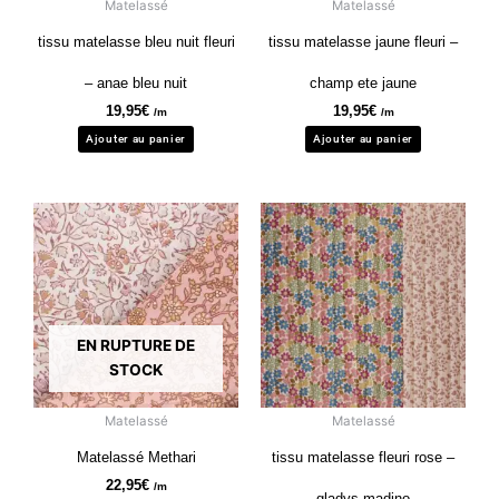
Matelassé
Matelassé
tissu matelasse bleu nuit fleuri
tissu matelasse jaune fleuri –
– anae bleu nuit
champ ete jaune
19,95
€
19,95
€
/m
/m
Ajouter au panier
Ajouter au panier
EN RUPTURE DE
STOCK
Matelassé
Matelassé
Matelassé Methari
tissu matelasse fleuri rose –
22,95
€
/m
gladys madino