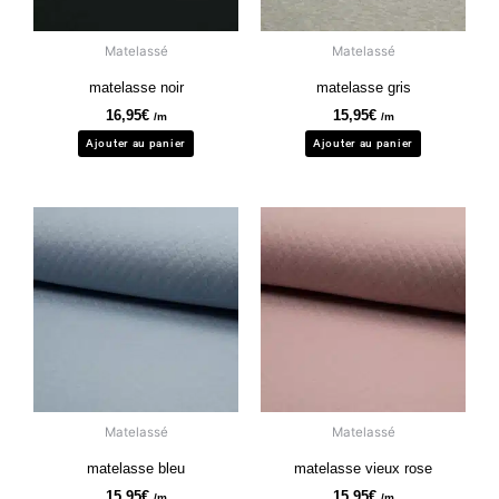
Matelassé
Matelassé
matelasse noir
matelasse gris
16,95
€
15,95
€
/m
/m
Ajouter au panier
Ajouter au panier
Matelassé
Matelassé
matelasse bleu
matelasse vieux rose
15,95
€
15,95
€
/m
/m