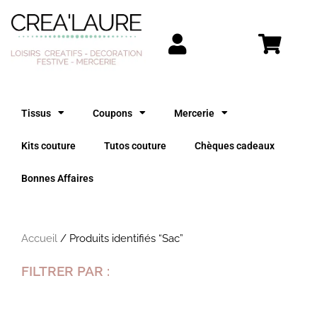
Aller
au
contenu
Tissus
Coupons
Mercerie
Kits couture
Tutos couture
Chèques cadeaux
Bonnes Affaires
Accueil
/ Produits identifiés “Sac”
FILTRER PAR :