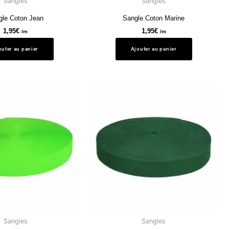
Sangles
Sangles
gle Coton Jean
Sangle Coton Marine
1,95
€
1,95
€
/m
/m
outer au panier
Ajouter au panier
Sangles
Sangles