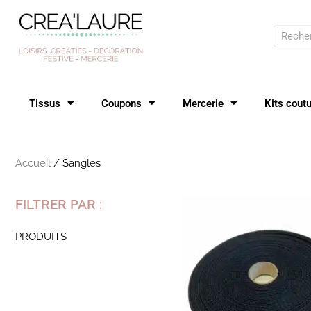
Aller
au
Recher
contenu
Tissus
Coupons
Mercerie
Kits cout
Accueil
/ Sangles
FILTRER PAR :
PRODUITS