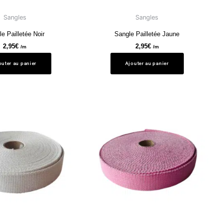
Sangles
Sangles
e Pailletée Noir
Sangle Pailletée Jaune
2,95
€
2,95
€
/m
/m
outer au panier
Ajouter au panier