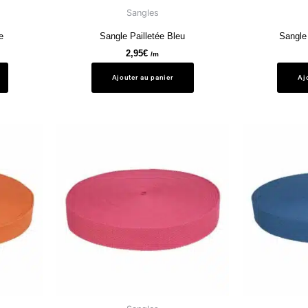
Sangles
e
Sangle Pailletée Bleu
Sangle 
2,95
€
/m
Ajouter au panier
Aj