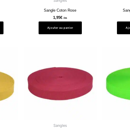
Sangles
Sangle Coton Rose
San
1,95
€
/m
Ajouter au panier
Aj
Sangles