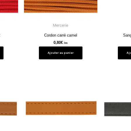
Mercerie
2
Cordon carré camel
Sang
0,80
€
/m
Ajouter au panier
Aj