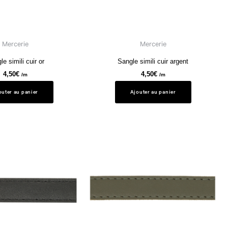
Mercerie
Mercerie
le simili cuir or
Sangle simili cuir argent
4,50
€
4,50
€
/m
/m
outer au panier
Ajouter au panier