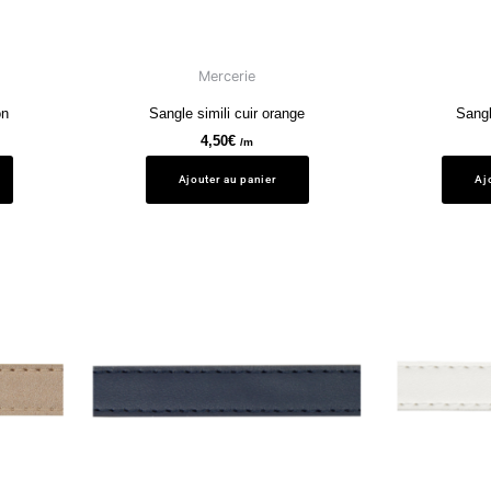
Mercerie
on
Sangle simili cuir orange
Sangl
4,50
€
/m
Ajouter au panier
Aj