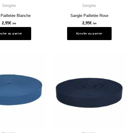
Sangles
Sangles
Pailletée Blanche
Sangle Pailletée Rose
2,95
€
2,95
€
/m
/m
outer au panier
Ajouter au panier