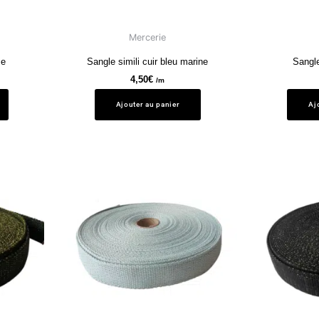
Mercerie
ze
Sangle simili cuir bleu marine
Sangle
4,50
€
/m
Ajouter au panier
Aj