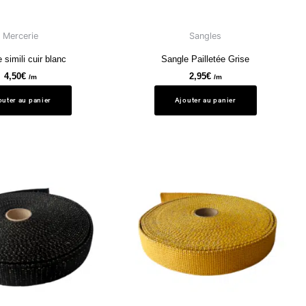
Mercerie
Sangles
 simili cuir blanc
Sangle Pailletée Grise
4,50
€
2,95
€
/m
/m
outer au panier
Ajouter au panier