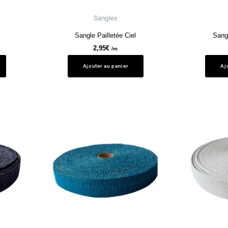
Sangles
Sangle Pailletée Ciel
Sangl
2,95
€
/m
Ajouter au panier
Aj