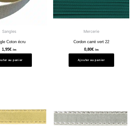
Sangles
Mercerie
gle Coton écru
Cordon carré vert 22
1,95
€
0,80
€
/m
/m
outer au panier
Ajouter au panier