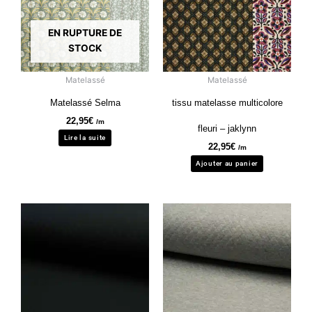
EN RUPTURE DE
STOCK
Matelassé
Matelassé
Matelassé Selma
tissu matelasse multicolore
22,95
€
/m
fleuri – jaklynn
Lire la suite
22,95
€
/m
Ajouter au panier