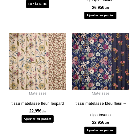
Lire la suite
26,95
€
/m
Ajouter au panier
Matelassé
Matelassé
tissu matelasse fleuri leopard
tissu matelasse bleu fleuri –
22,95
€
/m
olga insano
Ajouter au panier
22,95
€
/m
Ajouter au panier