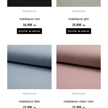
Matelassé
Matelassé
matelasse noir
matelasse gris
16,95
€
15,95
€
/m
/m
Ajouter au panier
Ajouter au panier
Matelassé
Matelassé
matelasse bleu
matelasse vieux rose
15,95
€
15,95
€
/m
/m