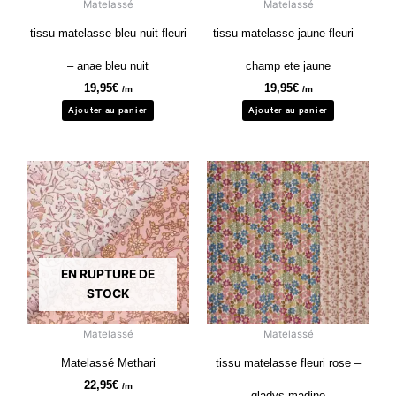
Matelassé
Matelassé
tissu matelasse bleu nuit fleuri
tissu matelasse jaune fleuri –
– anae bleu nuit
champ ete jaune
19,95
€
19,95
€
/m
/m
Ajouter au panier
Ajouter au panier
EN RUPTURE DE
STOCK
Matelassé
Matelassé
Matelassé Methari
tissu matelasse fleuri rose –
22,95
€
/m
gladys madino