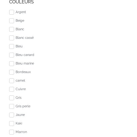
COULEURS
Argent
Beige
Blanc
Blanc cassé
Bleu
Bleu canard
Bleu marine
Bordeaux
camel
Cuivre
Gris
Gris perle
Jaune
Kaki
Marron