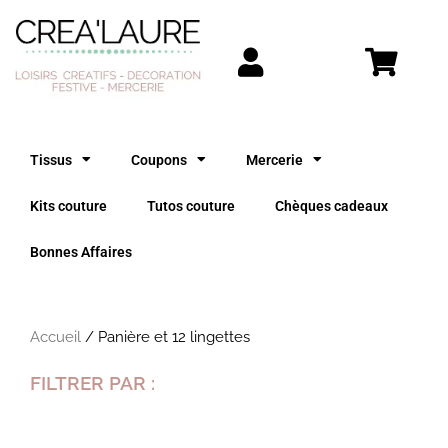
Aller
au
contenu
Tissus
Coupons
Mercerie
Kits couture
Tutos couture
Chèques cadeaux
Bonnes Affaires
Accueil
/ Panière et 12 lingettes
FILTRER PAR :