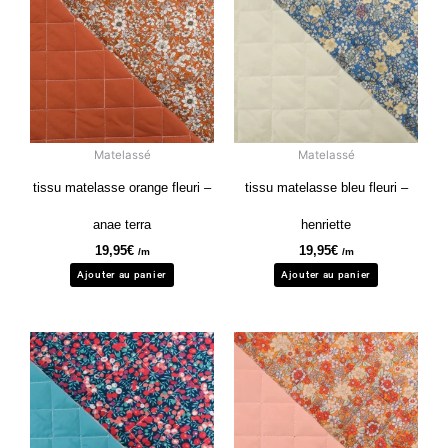
Matelassé
Matelassé
tissu matelasse orange fleuri –
tissu matelasse bleu fleuri –
anae terra
henriette
19,95
€
19,95
€
/m
/m
Ajouter au panier
Ajouter au panier