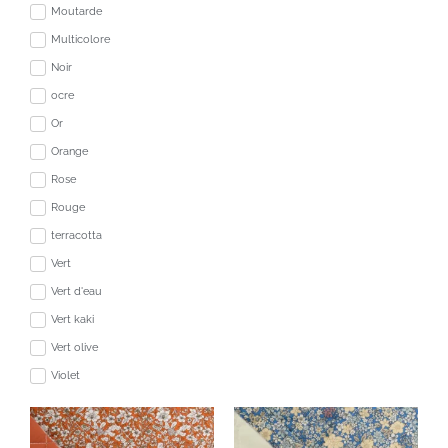
Moutarde
Multicolore
Noir
ocre
Or
Orange
Rose
Rouge
terracotta
Vert
Vert d'eau
Vert kaki
Vert olive
Violet