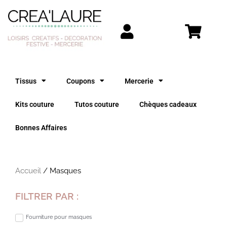
Aller
au
contenu
Tissus
Coupons
Mercerie
Kits couture
Tutos couture
Chèques cadeaux
Bonnes Affaires
Accueil
/ Masques
FILTRER PAR :
Fourniture pour masques