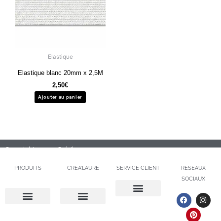
Elastique
Elastique blanc 20mm x 2,5M
2,50
€
Ajouter au panier
Copyright 2020 – Créa’laure
PRODUITS
CREA’LAURE
SERVICE CLIENT
RESEAUX
SOCIAUX
F
P
I
a
i
n
BOUTIQUES ET CONTACTS
c
n
s