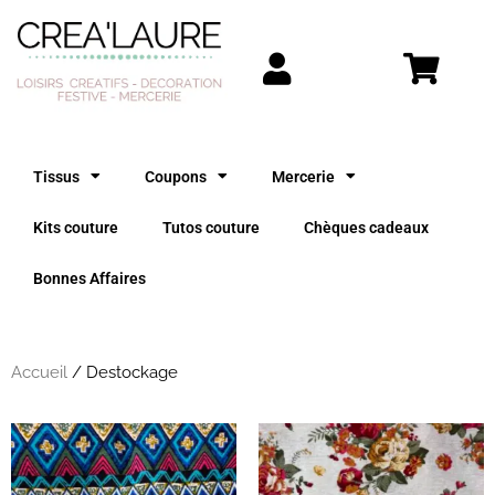
Aller
au
contenu
Tissus
Coupons
Mercerie
Kits couture
Tutos couture
Chèques cadeaux
Bonnes Affaires
Accueil
/ Destockage