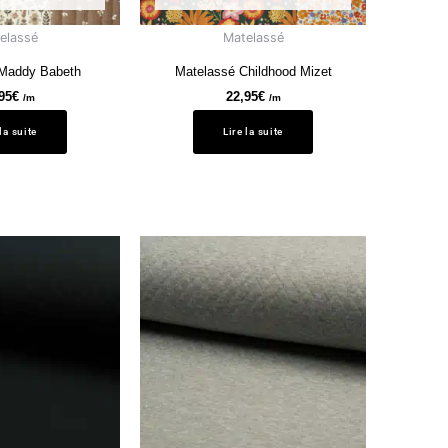
elassé
Matelassé
 Maddy Babeth
Matelassé Childhood Mizet
95
€
22,95
€
/m
/m
 la suite
Lire la suite