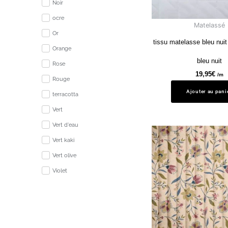
Noir
ocre
Matelassé
Or
tissu matelasse bleu nuit 
Orange
bleu nuit
Rose
19,95
€
/m
Rouge
Ajouter au pani
terracotta
Vert
Vert d'eau
Vert kaki
Vert olive
Violet