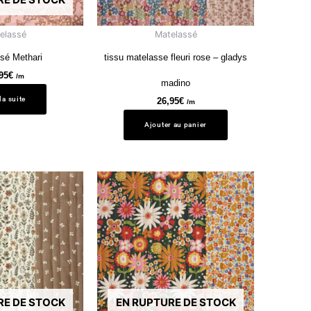
elassé
Matelassé
sé Methari
tissu matelasse fleuri rose – gladys
95
€
/m
madino
 la suite
26,95
€
/m
Ajouter au panier
RE DE STOCK
EN RUPTURE DE STOCK