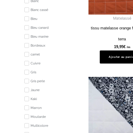
Blanc
Blanc cassé
Matelassé
Bleu
tissu matelasse orange f
Bleu canard
Bleu marine
terra
Bordeaux
19,95
€
/m
camel
Ajouter au pani
Cuivre
Gris
Gris perle
Jaune
Kaki
Marron
Moutarde
Multicolore