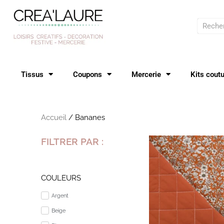
Aller
au
Recher
contenu
Tissus
Coupons
Mercerie
Kits cout
Accueil
/ Bananes
FILTRER PAR :
COULEURS
Argent
Beige