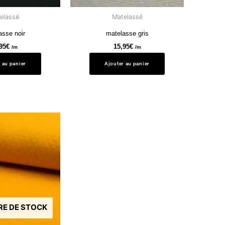
elassé
Matelassé
asse noir
matelasse gris
95
€
15,95
€
/m
/m
 au panier
Ajouter au panier
RE DE STOCK