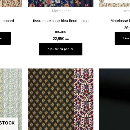
Matelassé
Mat
i leopard
tissu matelasse bleu fleuri – olga
Matelassé
26,
insano
er
Lire
22,95
€
/m
Ajouter au panier
 STOCK