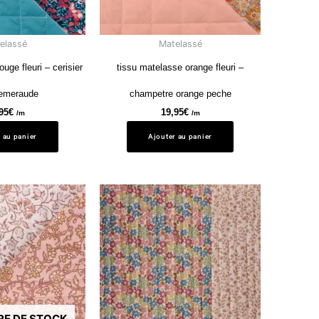
elassé
Matelassé
uge fleuri – cerisier
tissu matelasse orange fleuri –
 emeraude
champetre orange peche
95
€
19,95
€
/m
/m
 au panier
Ajouter au panier
RE DE STOCK