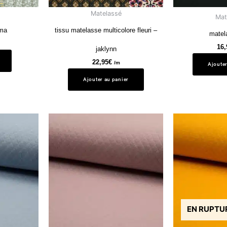
Matelassé
Mat
lma
tissu matelasse multicolore fleuri –
matel
16,
jaklynn
22,95
€
/m
Ajouter
Ajouter au panier
EN RUPTU