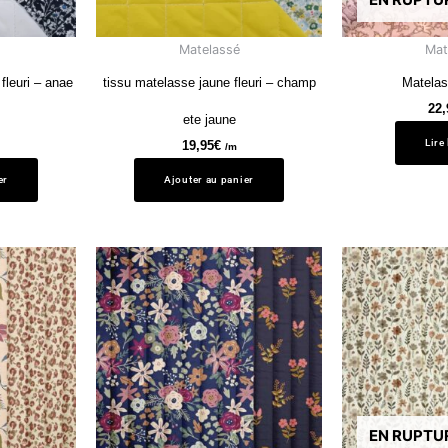
Matelassé
Mat
fleuri – anae
tissu matelasse jaune fleuri – champ
Matelas
22,
ete jaune
Lire
19,95
€
/m
er
Ajouter au panier
EN RUPTU