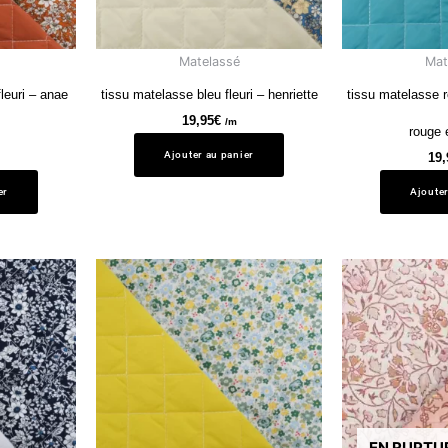
Matelassé
Mat
leuri – anae
tissu matelasse bleu fleuri – henriette
tissu matelasse ro
19,95
€
/m
rouge
Ajouter au panier
19,
er
Ajouter
EN RUPTU