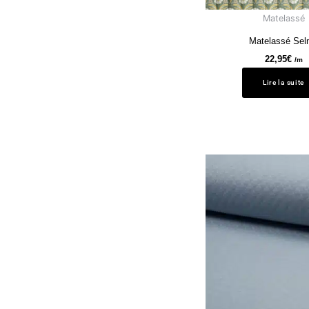
Matelassé
Matelassé Se
22,95
€
/m
Lire la suite