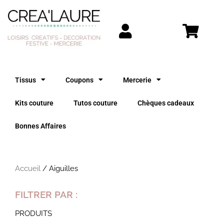
Aller
au
contenu
Tissus
Coupons
Mercerie
Kits couture
Tutos couture
Chèques cadeaux
Bonnes Affaires
Accueil
/ Aiguilles
FILTRER PAR :
PRODUITS