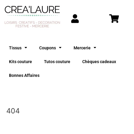
Aller
R
au
e
contenu
c
h
e
r
Tissus
Coupons
Mercerie
c
h
Kits couture
Tutos couture
Chèques cadeaux
e
Bonnes Affaires
p
o
u
r
404
: