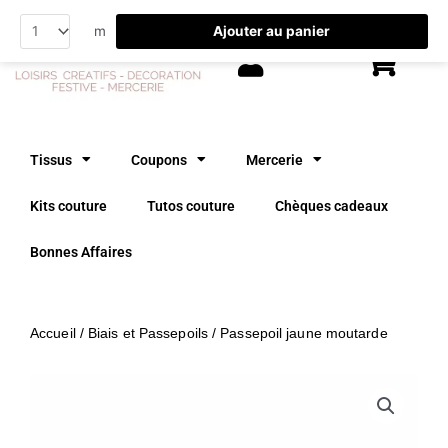
Aller
Ajouter au panier
m
au
contenu
Tissus
Coupons
Mercerie
Kits couture
Tutos couture
Chèques cadeaux
Bonnes Affaires
Accueil
/
Biais et Passepoils
/ Passepoil jaune moutarde